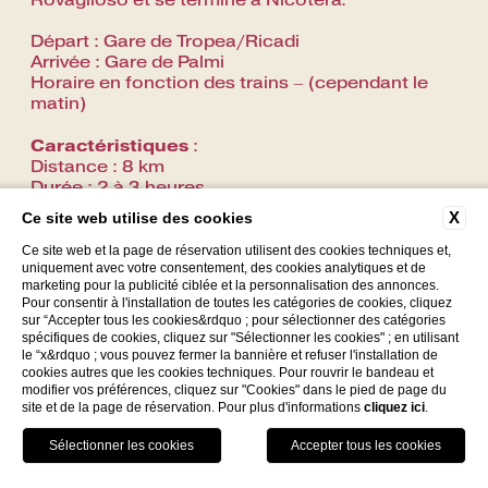
Rovaglioso et se termine à Nicotera.
Départ : Gare de Tropea/Ricadi
Arrivée : Gare de Palmi
Horaire en fonction des trains – (cependant le
matin)
Caractéristiques
:
Distance : 8 km
Durée : 2 à 3 heures
Dénivelé : +130 / -130
X
Ce site web utilise des cookies
Difficulté : Facile
Adapté aux familles
Ce site web et la page de réservation utilisent des cookies techniques et,
uniquement avec votre consentement, des cookies analytiques et de
marketing pour la publicité ciblée et la personnalisation des annonces.
Expérience
:
Pour consentir à l'installation de toutes les catégories de cookies, cliquez
Vues panoramiques sur la Costa Viola, les
sur “Accepter tous les cookies&rdquo ; pour sélectionner des catégories
Éoliennes et l’Etna
spécifiques de cookies, cliquez sur "Sélectionner les cookies" ; en utilisant
Visite de demeures historiques, de criques et de
le “x&rdquo ; vous pouvez fermer la bannière et refuser l'installation de
cookies autres que les cookies techniques. Pour rouvrir le bandeau et
grottes naturelles
modifier vos préférences, cliquez sur "Cookies" dans le pied de page du
Pause déjeuner à Cala Rovaglioso
site et de la page de réservation. Pour plus d'informations
cliquez ici
.
Possibilité d’arrêt final à Nicotera
Facebook
Instagram
WhatsApp
Équipement obligatoire
:
Chaussures de randonnée ou fermées, eau