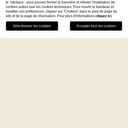
le “x&rdquo ; vous pouvez fermer la bannière et refuser l'installation de
cookies autres que les cookies techniques. Pour rouvrir le bandeau et
modifier vos préférences, cliquez sur "Cookies" dans le pied de page du
site et de la page de réservation. Pour plus d'informations
cliquez ici
.
Facebook
Instagram
WhatsApp
Entre deux moments de contemplation,
rafraîchissez-vous en dégustant une
boisson fraîche ou une délicieuse
collation au pavillon de piscine. Un
séjour chez nous promet des instants de
RÉSERVEZ MAINTENANT
plaisir inoubliables.