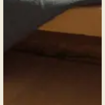
CHECK-IN
7
Aoû
2026
CHECK-OUT
8
Aoû
2026
CHAMBRES
ADULTES