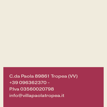
SERVICES
CARTES CADEAUX
NOUVELLES ET ÉVÉNEMENTS
OFFRES
GALERIE
C.da Paola 89861 Tropea (VV)
+39 096362370
-
P.Iva 03560020798
info@villapaolatropea.it