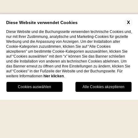
X
Diese Website verwendet Cookies
C.da Paola 89861 Tropea (VV)
Diese Website und die Buchungsseite verwenden technische Cookies und,
nur mit Ihrer Zustimmung, analytische und Marketing-Cookies für gezielte
+39 096362370
-
Werbung und die Anpassung von Anzeigen. Um der Installation aller
P.Iva 03560020798
Cookie-Kategorien zuzustimmen, klicken Sie auf “Alle Cookies
akzeptieren” um bestimmte Cookie-Kategorien auszuwählen, klicken Sie
info@villapaolatropea.it
auf “Cookies auswählen” mit dem “x” können Sie das Banner schließen
und die Installation von anderen als technischen Cookies ablehnen. Um
das Banner erneut zu öffnen und Ihre Einstellungen zu ändern, klicken Sie
auf “Cookies” in der Fußzeile der Website und der Buchungsseite. Für
weitere Informationen
hier klicken
.
Eine kulinarische Reise durch die
Facebook
Instagram
WhatsApp
Aromen der Gegend
ENTDECKEN SIE DIE WELT DER
DE‘ MINIMI
Für den Newsletter anmelden