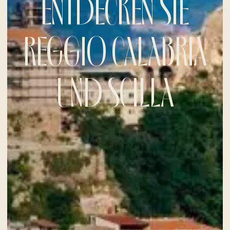
ENTDECKEN SIE
REGGIO CALABRIA
UND SCILLA
CHECK-IN
7
Aug
2026
CHECK-OUT
8
Aug
2026
ZIMMER