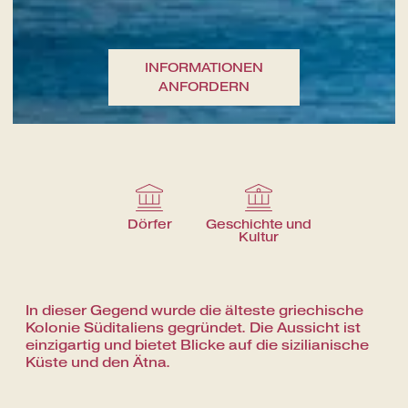
Eine kulinarische Reise durch die
INFORMATIONEN
Aromen der Gegend
ANFORDERN
Dörfer
Geschichte und
Kultur
In dieser Gegend wurde die älteste griechische
Kolonie Süditaliens gegründet. Die Aussicht ist
einzigartig und bietet Blicke auf die sizilianische
Küste und den Ätna.