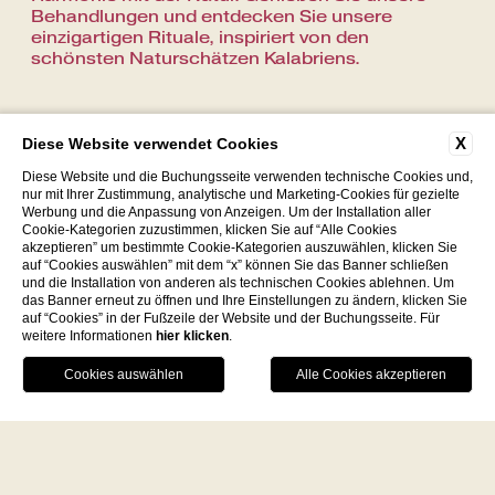
Behandlungen und entdecken Sie unsere
einzigartigen Rituale, inspiriert von den
schönsten Naturschätzen Kalabriens.
X
Diese Website verwendet Cookies
Diese Website und die Buchungsseite verwenden technische Cookies und,
nur mit Ihrer Zustimmung, analytische und Marketing-Cookies für gezielte
Werbung und die Anpassung von Anzeigen. Um der Installation aller
C.da Paola 89861 Tropea (VV)
Cookie-Kategorien zuzustimmen, klicken Sie auf “Alle Cookies
+39 096362370
-
akzeptieren” um bestimmte Cookie-Kategorien auszuwählen, klicken Sie
auf “Cookies auswählen” mit dem “x” können Sie das Banner schließen
P.Iva 03560020798
und die Installation von anderen als technischen Cookies ablehnen. Um
das Banner erneut zu öffnen und Ihre Einstellungen zu ändern, klicken Sie
info@villapaolatropea.it
auf “Cookies” in der Fußzeile der Website und der Buchungsseite. Für
weitere Informationen
hier klicken
.
Facebook
Instagram
WhatsApp
Eine kulinarische Reise durch die
Aromen der Gegend
ENTDECKEN SIE DIE WELT DER
DE‘ MINIMI