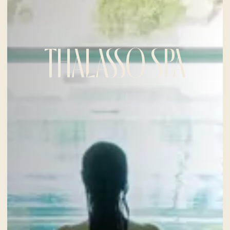
THALASSO SPA
CHECK-IN
6
Aug
2026
CHECK-OUT
7
Aug
2026
ZIMMER