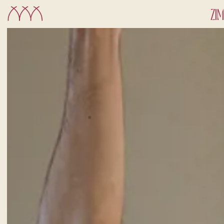
ZI
CHECK-IN
9
Aug
2026
ZIMMER