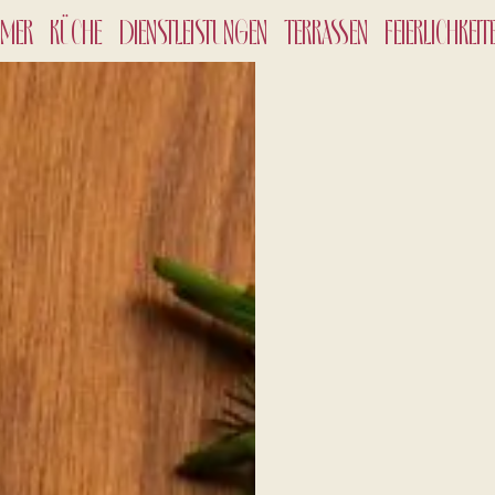
MMER
KÜCHE
DIENSTLEISTUNGEN
TERRASSEN
FEIERLICHKEIT
CHECK-
8
Aug
2
ERWAC