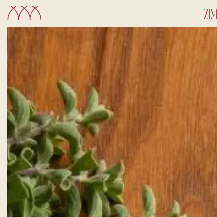
ZI
CHECK-IN
7
Aug
2026
ZIMMER