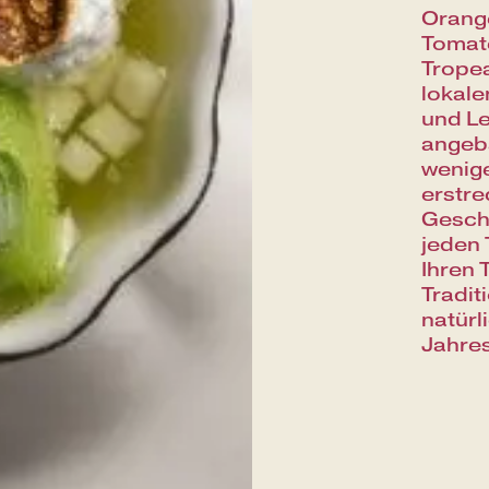
Orange
Tomate
Tropea
lokale
und Le
angeba
wenige
erstre
Gesch
jeden 
Ihren 
Tradit
natürl
Jahres