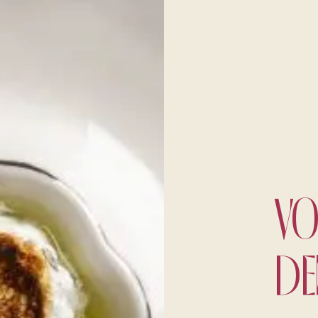
VO
DE