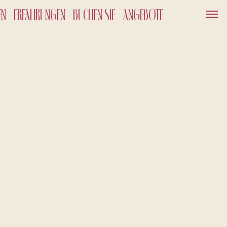
EN
ERFAHRUNGEN
BUCHEN SIE
ANGEBOTE
DIENSTLEISTUNGEN
GESCHENKKARTEN
NACHRICHTEN UND
VERANSTALTUNGEN
ANGEBOTE
OUT
GALERIE
026
HSENE