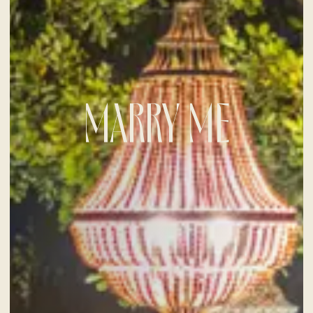
MARRY ME
CHECK-IN
9
Aug
2026
CHECK-OUT
10
Aug
2026
ZIMMER