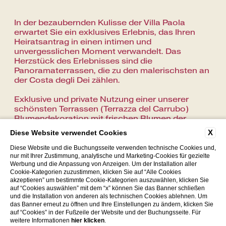
In der bezaubernden Kulisse der Villa Paola
erwartet Sie ein exklusives Erlebnis, das Ihren
Heiratsantrag in einen intimen und
unvergesslichen Moment verwandelt. Das
Herzstück des Erlebnisses sind die
Panoramaterrassen, die zu den malerischsten an
der Costa degli Dei zählen.
Exklusive und private Nutzung einer unserer
schönsten Terrassen (Terrazza del Carrubo)
Blumendekoration mit frischen Blumen der
Saison, mit der Möglichkeit zur individuellen
X
Diese Website verwendet Cookies
Gestaltung und Farbwahl
Romantischer Aperitif mit Picknick auf der Wiese
Diese Website und die Buchungsseite verwenden technische Cookies und,
nur mit Ihrer Zustimmung, analytische und Marketing-Cookies für gezielte
Werbung und die Anpassung von Anzeigen. Um der Installation aller
Cookie-Kategorien zuzustimmen, klicken Sie auf “Alle Cookies
akzeptieren” um bestimmte Cookie-Kategorien auszuwählen, klicken Sie
auf “Cookies auswählen” mit dem “x” können Sie das Banner schließen
und die Installation von anderen als technischen Cookies ablehnen. Um
das Banner erneut zu öffnen und Ihre Einstellungen zu ändern, klicken Sie
auf “Cookies” in der Fußzeile der Website und der Buchungsseite. Für
C.da Paola 89861 Tropea (VV)
weitere Informationen
hier klicken
.