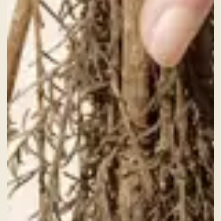
CHECK-OUT
8
Aug
2026
ZIMMER
ERWACHSENE
DIENSTLEISTUNGEN
GESCHENKKARTEN
NACHRICHTEN UND VERANSTALTUNGEN
ANGEBOTE