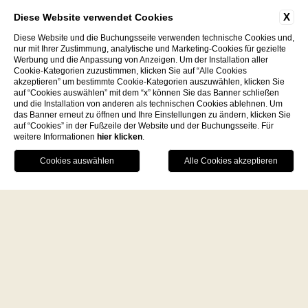
- Konferenzen
X
Diese Website verwendet Cookies
- Private Treffen
- Geschäftsessen
Diese Website und die Buchungsseite verwenden technische Cookies und,
nur mit Ihrer Zustimmung, analytische und Marketing-Cookies für gezielte
Werbung und die Anpassung von Anzeigen. Um der Installation aller
Die Terrasse, der Garten und das
Cookie-Kategorien zuzustimmen, klicken Sie auf “Alle Cookies
akzeptieren” um bestimmte Cookie-Kategorien auszuwählen, klicken Sie
atemberaubende Panorama machen
auf “Cookies auswählen” mit dem “x” können Sie das Banner schließen
Villa Paola zu einem der
und die Installation von anderen als technischen Cookies ablehnen. Um
das Banner erneut zu öffnen und Ihre Einstellungen zu ändern, klicken Sie
eindrucksvollsten Orte in Tropea, Capo
auf “Cookies” in der Fußzeile der Website und der Buchungsseite. Für
Vaticano und Vibo Valentia, perfekt für
weitere Informationen
hier klicken
.
jede Veranstaltung oder sogar als
Facebook
Instagram
WhatsApp
exklusive Kulisse für Fotoshootings.
Seine abgeschiedene Lage mit privatem
Parkplatz gewährleistet maximale
Privatsphäre und eignet sich auch für die
Organisation von Meetings,
Geschäftsveranstaltungen und
wichtigen Zusammenkünften im Luxus
eines eleganten Rahmens, der Ihre Gäste
sprachlos machen wird.