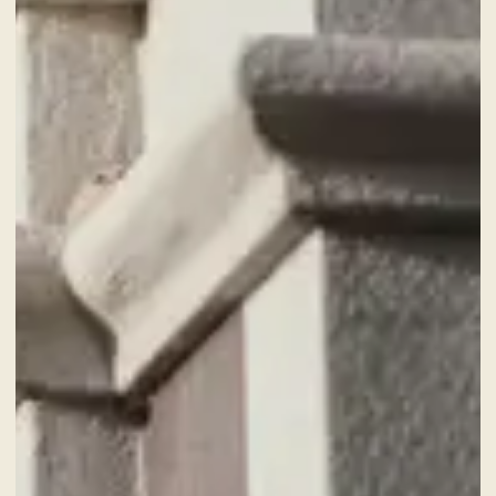
CAMERE
ADULTI
SERVIZI
GIFT CARD
NEWS ED EVENTI
PACCHETTI
GALLERY