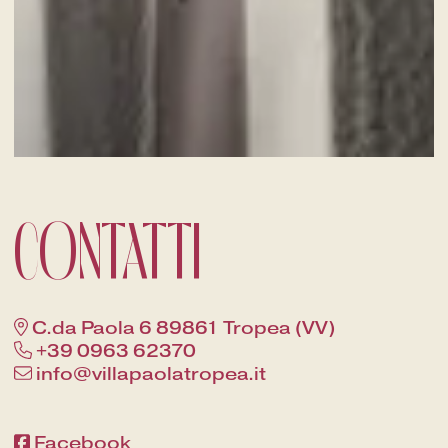
Un viaggio fine dining fra i sapori
del territorio
CONTATTI
C.da Paola 6 89861 Tropea (VV)
+39 0963 62370
info@villapaolatropea.it
Facebook