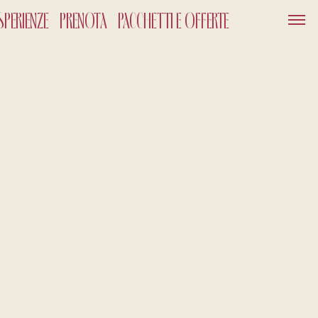
SPERIENZE
PRENOTA
PACCHETTI E OFFERTE
SERVIZI
GIFT CARD
NEWS ED EVENTI
PACCHETTI
GALLERY
OUT
026