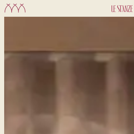
LE STANZE
CHECK-IN
7
Ago
2026
CAMERE