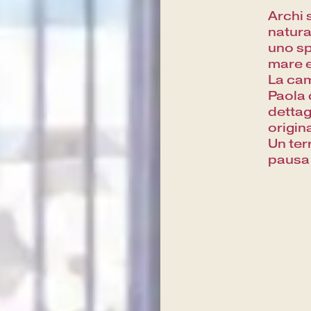
Archi 
natura
uno sp
mare e
La came
Paola 
dettag
origin
Un ter
pausa 