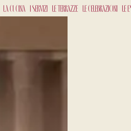
LA CUCINA
I SERVIZI
LE TERRAZZE
LE CELEBRAZIONI
LE E
CHECK-
8
Ago
2
ADULTI