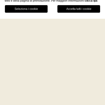
web e della pagina di prenotazione. Per maggiori informazioni
clicca qui
.
Facebook
Instagram
WhatsApp
PRENOTA ORA