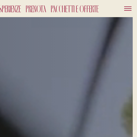
SPERIENZE
PRENOTA
PACCHETTI E OFFERTE
SERVIZI
GIFT CARD
NEWS ED EVENTI
PACCHETTI
GALLERY
OUT
026