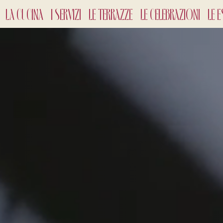
LA CUCINA
I SERVIZI
LE TERRAZZE
LE CELEBRAZIONI
LE E
CHECK-
9
Ago
2
ADULTI