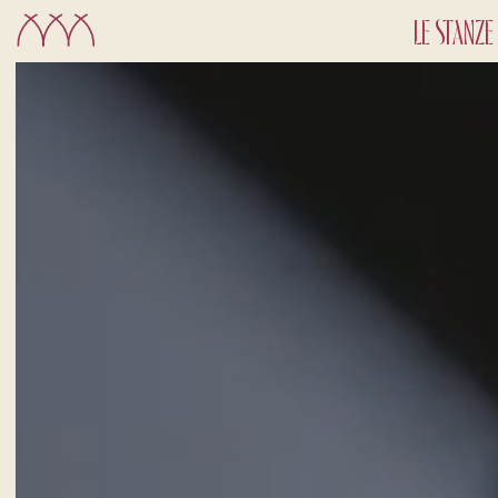
LE STANZE
CHECK-IN
8
Ago
2026
CAMERE