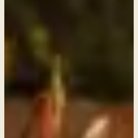
ADULTI
SERVIZI
GIFT CARD
NEWS ED EVENTI
PACCHETTI
GALLERY