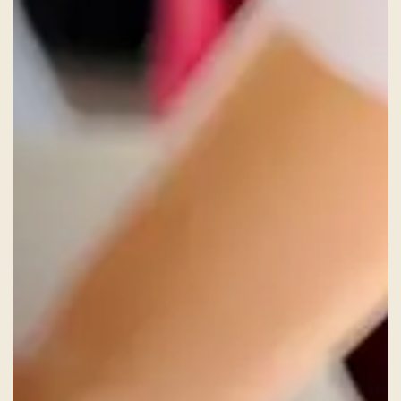
CHECK-OUT
8
Ago
2026
CAMERE
ADULTI
SERVIZI