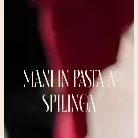
MANI IN PASTA A
SPILINGA
CHECK-IN
7
Ago
2026