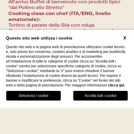
All’arrivo Buffet di benvenuto con prodotti tipici
“dal Pollino allo Stretto”
Cooking class con chef (ITA/ENG, livello
amatoriale):
Tortino di patate della Sila con nduja
Gnocchi tradizionali con pomodoro e provola
Laboratorio nduja
(visita e spiegazione
X
Questo sito web utilizza i cookie
produzione)
Questo sito web e la pagina web di prenotazione utilizzano cookie tecnici
Per concludere gli ospiti possono in autonomia
e, solo previo tuo consenso, cookies analitici e di marketing per pubblicità
far visita al Santuario Madonna della Fontana a
mirata e personalizzazione degli annunci. Per acconsentire
pochi metri dal laboratorio.
all’installazione di tutte le categorie di cookie clicca su “Accetta tutti i
Note
cookie” mentre per selezionare specifiche categorie di cookie, clicca su
Sala privata (non aperta al pubblico)
"Seleziona i cookie"; mediante la “x” puoi invece chiudere il banner
rifiutando l’installazione di cookie diversi da quelli tecnici. Per riaprire il
Esperienza completa (pranzo incluso)
banner e modificare le preferenze, clicca su “Cookie” nel footer del sito
Min 6 pax – Max 22 pax
web e della pagina di prenotazione. Per maggiori informazioni
clicca qui
.
Costo:
€91 per persona
Facebook
Instagram
WhatsApp
Costo auto: 50,00€
Costo Van: 90,00€
Costo E-bike: 20,00€ mezza giornata – 30,00€
giornata intera - A/R