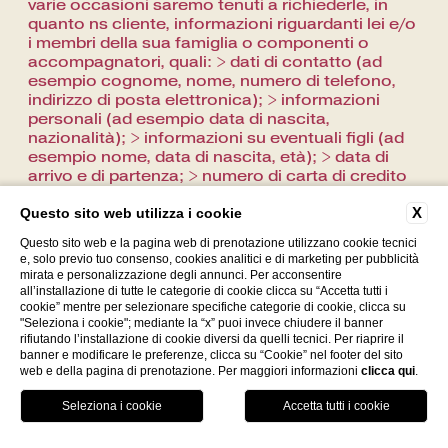
varie occasioni saremo tenuti a richiederle, in
quanto ns cliente, informazioni riguardanti lei e/o
i membri della sua famiglia o componenti o
accompagnatori, quali: > dati di contatto (ad
esempio cognome, nome, numero di telefono,
indirizzo di posta elettronica); > informazioni
personali (ad esempio data di nascita,
nazionalità); > informazioni su eventuali figli (ad
esempio nome, data di nascita, età); > data di
arrivo e di partenza; > numero di carta di credito
o numero di un altro conto di pagamento,
X
Questo sito web utilizza i cookie
indirizzo di fatturazione e altri dati riguardanti
pagamento e fatturazione; > dati necessari a
Questo sito web e la pagina web di prenotazione utilizzano cookie tecnici
soddisfare richieste particolari (ad esempio
e, solo previo tuo consenso, cookies analitici e di marketing per pubblicità
condizioni di salute che richiedono una
mirata e personalizzazione degli annunci. Per acconsentire
sistemazione specifica); Il titolare del
all’installazione di tutte le categorie di cookie clicca su “Accetta tutti i
cookie” mentre per selezionare specifiche categorie di cookie, clicca su
trattamento potrebbe raccogliere dati personali
"Seleziona i cookie"; mediante la “x” puoi invece chiudere il banner
identificativi da altre fonti terze: > tramite i social
rifiutando l’installazione di cookie diversi da quelli tecnici. Per riaprire il
media > tramite organizzazioni affiliate o altri
banner e modificare le preferenze, clicca su “Cookie” nel footer del sito
terzi Se l’utente ci fornisce volontariamente dati
web e della pagina di prenotazione. Per maggiori informazioni
clicca qui
.
identificativi riguardanti, a titolo di esempio, la
Facebook
Instagram
WhatsApp
propria salute, tali dati verranno esclusivamente
utilizzati così come necessario per soddisfare
richieste particolari (sempre a titolo di esempio