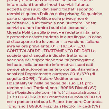
privacy. Fornendo i suoi dati personali e altre
informazioni tramite i nostri servizi, l’utente
accetta che i suoi dati siano trattati secondo i
termini di questa Politica sulla privacy. Se qualche
parte di questa Politica sulla privacy non è
accettabile, la invitiamo a non utilizzare i nostri
servizi e a non fornire i suoi dati personali.
Questa Politica sulla privacy è redatta in italiano
e potrebbe essere tradotta in altre lingue. In caso
di discrepanze tra le versioni, la versione italiana
avrà valore prevalente. 01) TITOLARI E/O
CONTITOLARI DEL TRATTAMENTO DEI DATI Le
società qui di seguito indicate, trattano, a
seconda delle specifiche finalità perseguite e
indicate nella presente informativa i suoi dati
personali autonomamente o congiuntamente ai
sensi del Regolamento europeo 2016/679 (di
seguito GDPR). Titolare Mediterranean
Hospitality Srl nella persona del suo L.R. pro-
tempore Loc. Torriani, snc | 89866 Ricadi (VV)
info@baiadelsole.com | info@villapaolatropea.it
| +39 0963 663302 Contitolari Giubola 2000 Srl
nella persona del suo L.R. pro-tempore Contrada
Tono, snc | 89866 Fraz. San Nicolò | Ricadi (VV)