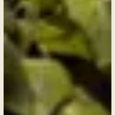
CHECK-IN
7
Ago
2026
CHECK-OUT
8
Ago
2026
CAMERE