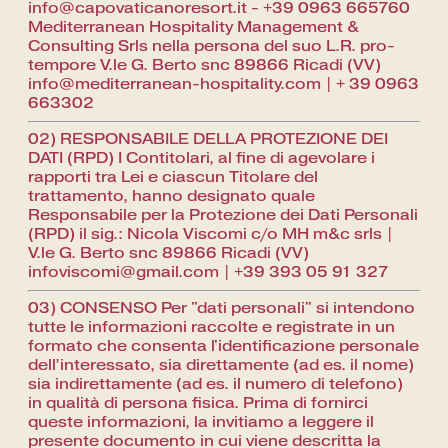
info@capovaticanoresort.it - +39 0963 665760
Mediterranean Hospitality Management &
Consulting Srls nella persona del suo L.R. pro-
tempore V.le G. Berto snc 89866 Ricadi (VV)
info@mediterranean-hospitality.com | + 39 0963
663302
02) RESPONSABILE DELLA PROTEZIONE DEI
DATI (RPD) I Contitolari, al fine di agevolare i
rapporti tra Lei e ciascun Titolare del
trattamento, hanno designato quale
Responsabile per la Protezione dei Dati Personali
(RPD) il sig.: Nicola Viscomi c/o MH m&c srls |
V.le G. Berto snc 89866 Ricadi (VV)
infoviscomi@gmail.com | +39 393 05 91 327
03) CONSENSO Per "dati personali" si intendono
tutte le informazioni raccolte e registrate in un
formato che consenta l'identificazione personale
dell’interessato, sia direttamente (ad es. il nome)
sia indirettamente (ad es. il numero di telefono)
in qualità di persona fisica. Prima di fornirci
queste informazioni, la invitiamo a leggere il
presente documento in cui viene descritta la