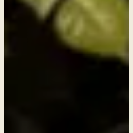
ADULTI
SERVIZI
GIFT CARD
NEWS ED EVENTI
PACCHETTI
GALLERY