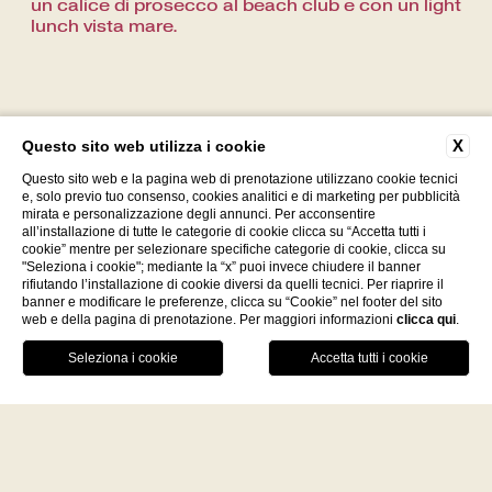
un calice di prosecco al beach club e con un light
lunch vista mare.
X
Questo sito web utilizza i cookie
Questo sito web e la pagina web di prenotazione utilizzano cookie tecnici
C.da Paola 89861 Tropea (VV)
e, solo previo tuo consenso, cookies analitici e di marketing per pubblicità
+39 096362370
-
mirata e personalizzazione degli annunci. Per acconsentire
all’installazione di tutte le categorie di cookie clicca su “Accetta tutti i
P.Iva 03560020798
cookie” mentre per selezionare specifiche categorie di cookie, clicca su
"Seleziona i cookie"; mediante la “x” puoi invece chiudere il banner
info@villapaolatropea.it
rifiutando l’installazione di cookie diversi da quelli tecnici. Per riaprire il
banner e modificare le preferenze, clicca su “Cookie” nel footer del sito
web e della pagina di prenotazione. Per maggiori informazioni
clicca qui
.
Facebook
Instagram
WhatsApp
Un viaggio fine dining fra i sapori
del territorio
SCOPRI IL MONDO DI DE MINIMI
Iscriviti alla newsletter