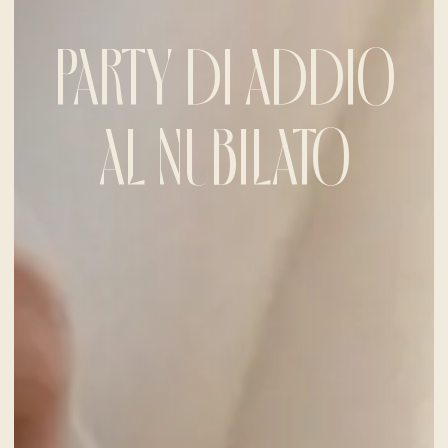
PARTY DI ADDIO
AL NUBILATO
CHECK-IN
6
Ago
2026
CHECK-OUT
7
Ago
2026
CAMERE