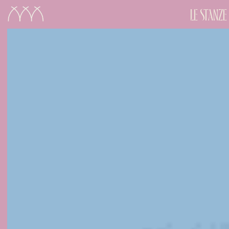
LE STANZE
CHECK-IN
8
Ago
2026
CAMERE