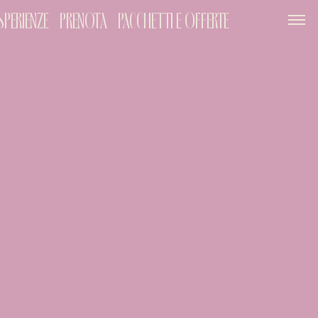
SPERIENZE
PRENOTA
PACCHETTI E OFFERTE
SERVIZI
GIFT CARD
NEWS ED EVENTI
PACCHETTI
GALLERY
OUT
026