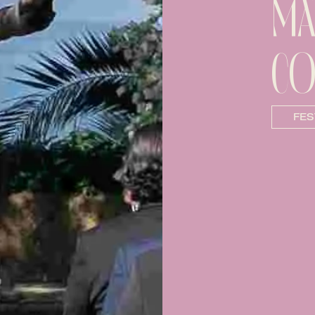
MA
CO
FES