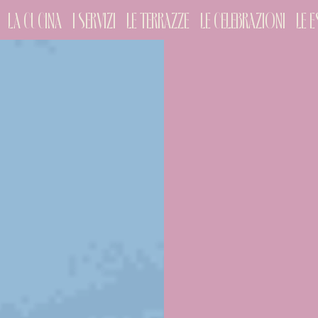
LA CUCINA
I SERVIZI
LE TERRAZZE
LE CELEBRAZIONI
LE E
CHECK-
9
Ago
2
ADULTI