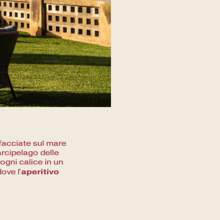
ffacciate sul mare
arcipelago delle
 ogni calice in un
aperitivo
ove l'