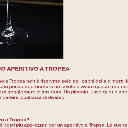
UO APERITIVO A TROPEA
Paola Tropea non è riservato solo agli ospiti della dimora: 
, che possono prenotare un tavolo e vivere questo momen
za soggiornare in struttura. Un piccolo lusso quotidiano,
ncedersi qualcosa di diverso.
vo a Tropea?
ei posti più apprezzati per un aperitivo a Tropea. Le sue t