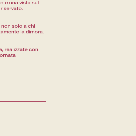
o e una vista sul
riservato.
, non solo a chi
Un viaggio fine dining fra i sapori
ttamente la dimora.
del territorio
e, realizzate con
iornata