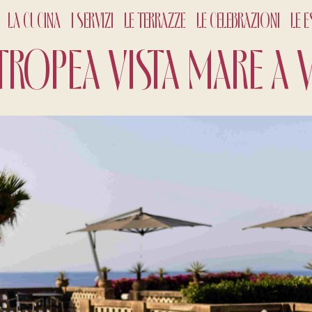
LA CUCINA
I SERVIZI
LE TERRAZZE
LE CELEBRAZIONI
LE E
TROPEA VISTA MARE A 
CHECK-
10
Ago
ADULTI