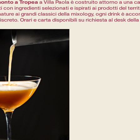
amonto a Tropea
a Villa Paola è costruito attorno a una ca
ti con ingredienti selezionati e ispirati ai prodotti del terr
nature ai grandi classici della mixology, ogni drink è ac
iscreto. Orari e carta disponibili su richiesta al desk della