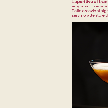
aperitivo al tr
L'
artigianali, prepara
Dalle creazioni sig
servizio attento e d