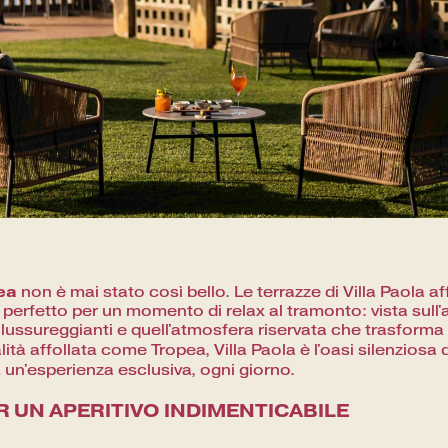
ea
non è mai stato così bello. Le terrazze di Villa Paola a
 perfetto per un momento di relax al tramonto: vista sull'
ni lussureggianti e quell'atmosfera riservata che trasforma
lità affollata come Tropea, Villa Paola è l'oasi silenziosa d
 un'esperienza esclusiva, ogni giorno.
ER UN APERITIVO INDIMENTICABILE