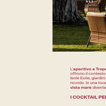
aperitivo a Trop
L'
offrono il contesto
Isole Eolie, giardi
ricordo. In una loca
vista mare
diventa
I COCKTAIL P