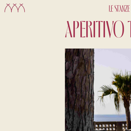
LE STANZE
APERITIVO 
CHECK-IN
9
Ago
2026
CAMERE